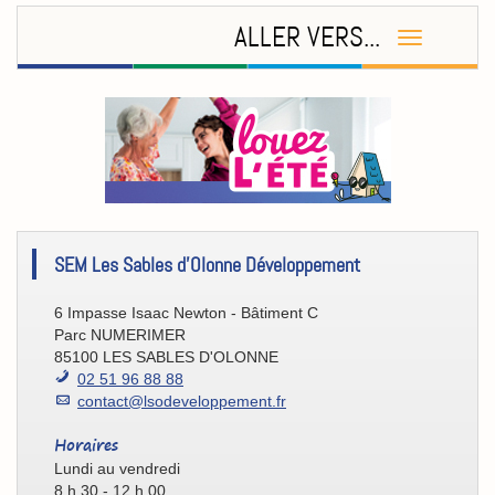
ALLER VERS...
[Eco/Atout]
SEM Les Sables d'Olonne Développement
Contact
6 Impasse Isaac Newton - Bâtiment C
Parc NUMERIMER
85100 LES SABLES D'OLONNE
02 51 96 88 88
contact@lsodeveloppement.fr
Horaires
Lundi au vendredi
8 h 30 - 12 h 00