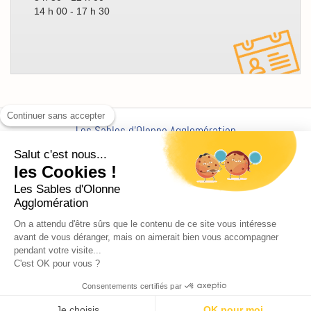
14 h 00 - 17 h 30
Continuer sans accepter
Les Sables d'Olonne Agglomération
Siège social -
CS 21842, 21 Place du Poilu de France,
Salut c'est nous...
85100 Les Sables-d'Olonne
les Cookies !
Contacter l'Agglo par e-mail
Les Sables d'Olonne
Appelez-
Tél: 02 51 23 16 00
/
Fax :
Agglomération
nous
On a attendu d'être sûrs que le contenu de ce site vous intéresse
Une
avant de vous déranger, mais on aimerait bien vous accompagner
agglomération
pendant votre visite...
unique
C'est OK pour vous ?
Copyright
Copyright © 2013 Les Sables d'Olonne Agglomération
Mentions légales
Consentements certifiés par
&
Liens
Plan du site
Exercez vos droits
Je choisis
OK pour moi
Investir