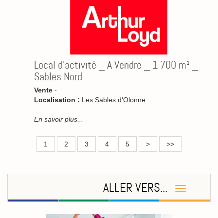
Local d'activité _ A Vendre _ 1 700 m² _
Sables Nord
Vente
-
Localisation :
Les Sables d'Olonne
En savoir plus...
1
2
3
4
5
>
>>
ALLER VERS...