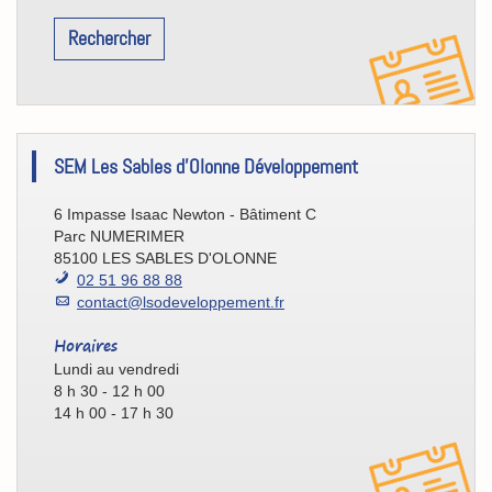
Rechercher
[Eco/Atout]
SEM Les Sables d'Olonne Développement
Contact
6 Impasse Isaac Newton - Bâtiment C
Parc NUMERIMER
85100 LES SABLES D'OLONNE
02 51 96 88 88
contact@lsodeveloppement.fr
Horaires
Lundi au vendredi
8 h 30 - 12 h 00
14 h 00 - 17 h 30