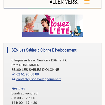
ALLER VERS...
[Eco/Atout]
SEM Les Sables d'Olonne Développement
Contact
6 Impasse Isaac Newton - Bâtiment C
Parc NUMERIMER
85100 LES SABLES D'OLONNE
02 51 96 88 88
contact@lsodeveloppement.fr
Horaires
Lundi au vendredi
8 h 30 - 12 h 00
14 h 00 - 17 h 30