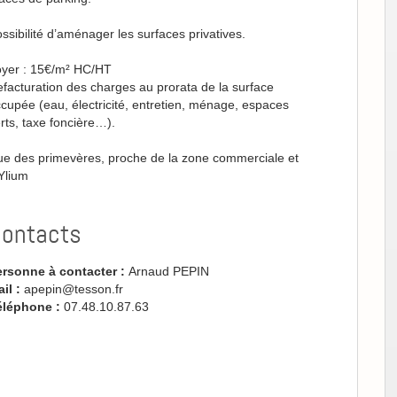
ssibilité d’aménager les surfaces privatives.
yer : 15€/m² HC/HT
facturation des charges au prorata de la surface
cupée (eau, électricité, entretien, ménage, espaces
rts, taxe foncière…).
e des primevères, proche de la zone commerciale et
Ylium
ontacts
ersonne à contacter :
Arnaud PEPIN
il :
apepin@tesson.fr
éléphone :
07.48.10.87.63