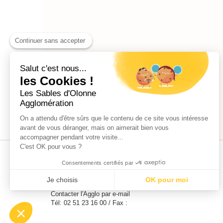
Continuer sans accepter
Salut c'est nous...
les Cookies !
Les Sables d'Olonne
Agglomération
On a attendu d'être sûrs que le contenu de ce site vous intéresse
avant de vous déranger, mais on aimerait bien vous
accompagner pendant votre visite...
C'est OK pour vous ?
Les Sables d'Olonne Agglomération
Consentements certifiés par
Siège social -
CS 21842, 21 Place du Poilu de France,
85100 Les Sables-d'Olonne
Je choisis
OK pour moi
Contacter l'Agglo par e-mail
Plateforme de Gestion du Consentement : Personnalisez vos Optio
Axeptio consent
Appelez-
Tél: 02 51 23 16 00
/
Fax :
Notre plateforme vous permet d'adapter et de gérer vos paramètres 
Copyright
nous
&