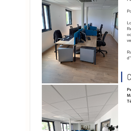
Po
Lo
Re
oc
ve
Ru
d'
C
P
Ma
T