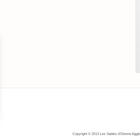
Une
agglomération
unique
ns
de confidentialité, en garantissant la conformité avec les réglementat
Copyright © 2013 Les Sables d'Olonne Aggl