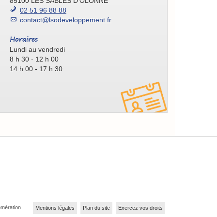
85100 LES SABLES D'OLONNE
02 51 96 88 88
contact@lsodeveloppement.fr
Horaires
Lundi au vendredi
8 h 30 - 12 h 00
14 h 00 - 17 h 30
ions. Personnalisez vos préférences pour contrôler la manière dont vos
omération
Mentions légales
Plan du site
Exercez vos droits