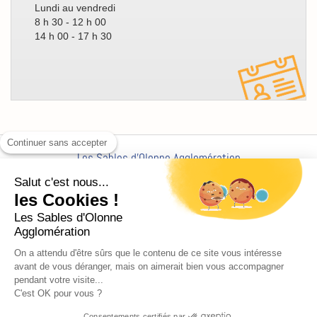
Lundi au vendredi
8 h 30 - 12 h 00
14 h 00 - 17 h 30
Continuer sans accepter
Les Sables d'Olonne Agglomération
Siège social -
CS 21842, 21 Place du Poilu de France,
Salut c'est nous...
85100 Les Sables-d'Olonne
les Cookies !
Contacter l'Agglo par e-mail
Les Sables d'Olonne
Appelez-
Tél: 02 51 23 16 00
/
Fax :
Agglomération
nous
On a attendu d'être sûrs que le contenu de ce site vous intéresse
Une
avant de vous déranger, mais on aimerait bien vous accompagner
agglomération
pendant votre visite...
C'est OK pour vous ?
unique
Copyright
Copyright © 2013 Les Sables d'Olonne Agglomération
Mentions légales
Consentements certifiés par